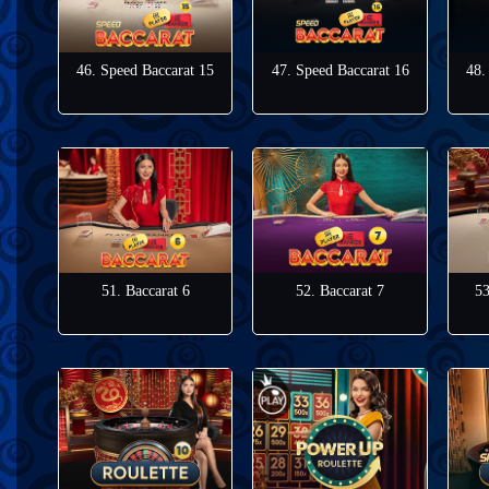
46. Speed Baccarat 15
47. Speed Baccarat 16
48.
51. Baccarat 6
52. Baccarat 7
53