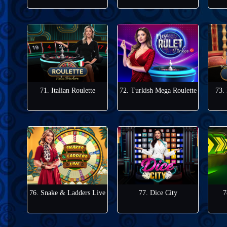
71. Italian Roulette
72. Turkish Mega Roulette
73.
76. Snake & Ladders Live
77. Dice City
7