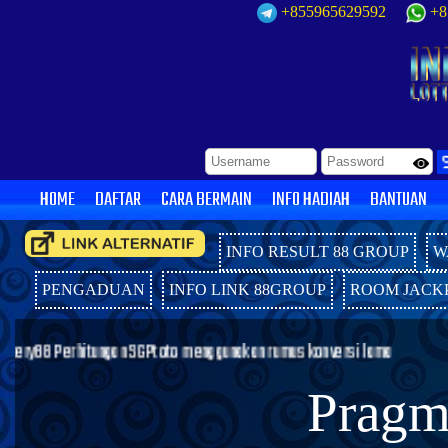
+855965629592
+8
HOME
DAFTAR
CARA BERMAIN
INFO HADIAH
BANTUAN
INFO RESULT 88 GROUP
W
PENGADUAN
INFO LINK 88GROUP
ROOM JACK
 rumus konversi lama
Pragm