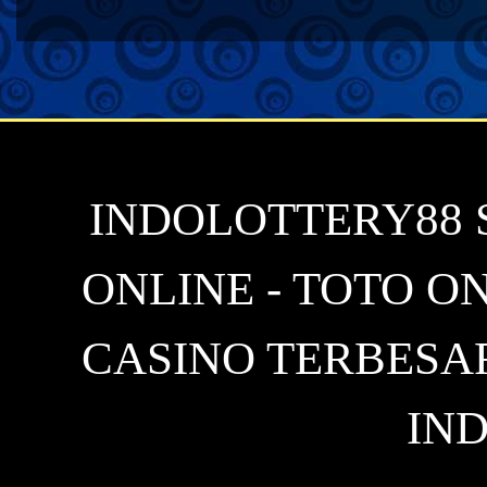
INDOLOTTERY88 
ONLINE - TOTO ON
CASINO TERBESA
IN