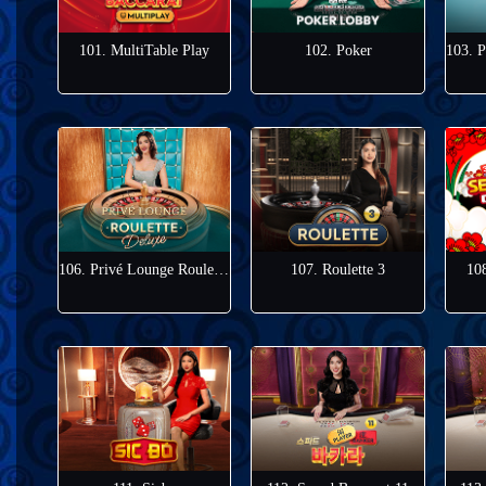
101. MultiTable Play
102. Poker
106. Privé Lounge Roulette Deluxe
107. Roulette 3
10